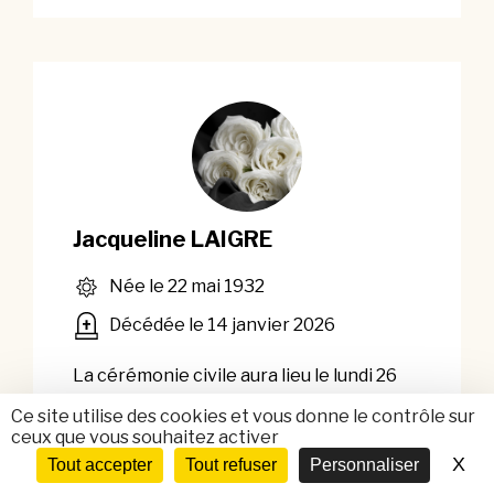
Jacqueline LAIGRE
Née le 22 mai 1932
Décédée le 14 janvier 2026
La cérémonie civile aura lieu le lundi 26
janvier 2026 à 15h00 au crématorium de
Ce site utilise des cookies et vous donne le contrôle sur
Caen.
ceux que vous souhaitez activer
X
Ma
Tout accepter
Tout refuser
Personnaliser
Laisser un message de condoléances